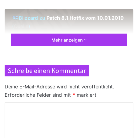
Blizzard
zu
Patch 8.1 Hotfix vom 10.01.2019
(
Quelle
)
Mehr anzeigen
Dungeons und Raids
Die Größe eines Raids beeinflusst nun
Schreibe einen Kommentar
nicht mehr die Droprate von Mounts im
mythischen Modus.
Deine E-Mail-Adresse wird nicht veröffentlicht.
Nachtfestung
Erforderliche Felder sind mit
*
markiert
Spieler sollten nun vor der
K
Schockwelle
von Skorpyron
o
geschützt sein, wenn sie sich hinter
einem Splitterbruchstück
m
verstecken.
m