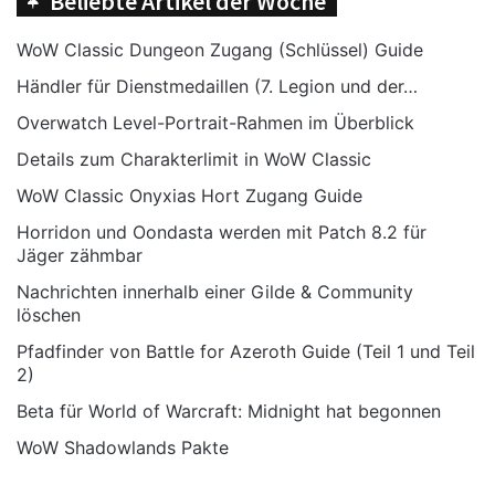
Beliebte Artikel der Woche
auch wieder zurück gegeben werden.
Herz von Azeroth
WoW Classic Dungeon Zugang (Schlüssel) Guide
Magier
Händler für Dienstmedaillen (7. Legion und der…
Schnelle Auffassungsgabe
Overwatch Level-Portrait-Rahmen im Überblick
sollte nun korrekt ausgelöst
Details zum Charakterlimit in WoW Classic
werden, wenn
Gefrorene
WoW Classic Onyxias Hort Zugang Guide
Kugel
oder
Blizzard
mit
Gefrierender Regen
gewirkt
Horridon und Oondasta werden mit Patch 8.2 für
Jäger zähmbar
wird. Außerdem sollte es nicht
mehr 2xl ausgelöst werden,
Nachrichten innerhalb einer Gilde & Community
löschen
wenn nur ein Zauber gewirkt
wurde.
Pfadfinder von Battle for Azeroth Guide (Teil 1 und Teil
2)
Schamane
Beta für World of Warcraft: Midnight hat begonnen
Ein Fehler wurde behoben,
WoW Shadowlands Pakte
wodurch sich
Zündende
Zunge
falsch verhalten hat,