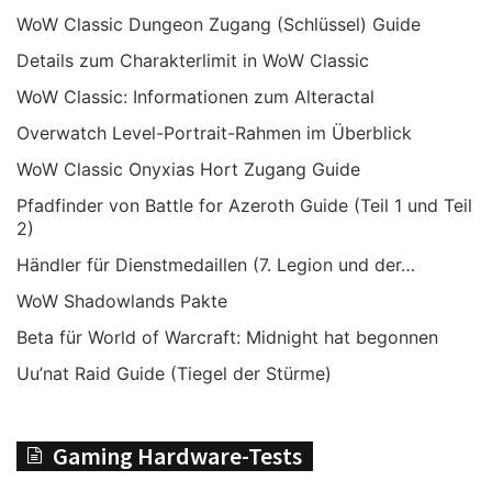
mythischen Modus nun zu Beginn
WoW Classic Dungeon Zugang (Schlüssel) Guide
der zweiten Phase zurückgesetzt.
Details zum Charakterlimit in WoW Classic
Die Lebenspunkte von den
WoW Classic: Informationen zum Alteractal
Eisblöcken wurde im mythischen
Overwatch Level-Portrait-Rahmen im Überblick
Modus um 25 % verringert.
WoW Classic Onyxias Hort Zugang Guide
Die Aufladezeit für eine
Pfadfinder von Battle for Azeroth Guide (Teil 1 und Teil
2)
Händler für Dienstmedaillen (7. Legion und der…
WoW Shadowlands Pakte
Beta für World of Warcraft: Midnight hat begonnen
Uu’nat Raid Guide (Tiegel der Stürme)
Gaming Hardware-Tests