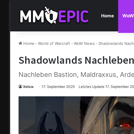
Home
WoW
Home
-
World of Warcraft
-
WoW News
-
Shadowlands Nachl
Shadowlands Nachleben 
Nachleben Bastion, Maldraxxus, Ard
Xelsia
17. September 2020
Letztes Update 17. September 2