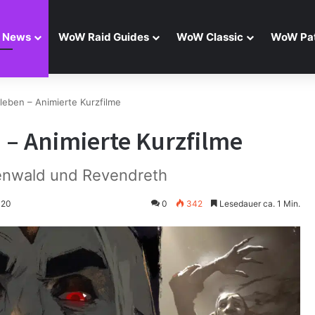
 News
WoW Raid Guides
WoW Classic
WoW Pat
eben – Animierte Kurzfilme
– Animierte Kurzfilme
enwald und Revendreth
020
0
342
Lesedauer ca. 1 Min.