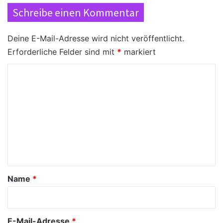
Schreibe einen Kommentar
Deine E-Mail-Adresse wird nicht veröffentlicht.
Erforderliche Felder sind mit
*
markiert
K
o
m
m
e
n
t
a
Name
*
r
*
E-Mail-Adresse
*