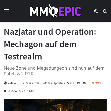
Menü
Skin u
S
Nazjatar und Operation:
Mechagon auf dem
Testrealm
Neue Zone und Megadungeon sind nun auf dem
Patch 8.2 PTR
Xelsia
2. Mai 2019
Letztes Update 2. Mai 2019
0
393
Lesedauer ca. 1 Min.