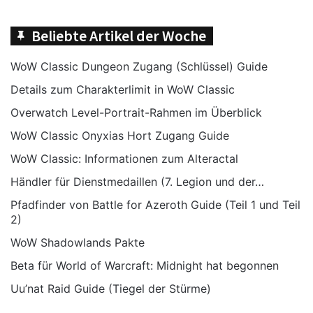
Beliebte Artikel der Woche
Kaivax
zu
Rise of Azshara PTR Development
Notes – May 1
(
Quelle
)
WoW Classic Dungeon Zugang (Schlüssel) Guide
Details zum Charakterlimit in WoW Classic
A new build with lots of new testable content
Overwatch Level-Portrait-Rahmen im Überblick
has been published to the Public Test Realms
WoW Classic Onyxias Hort Zugang Guide
(PTR) for our upcoming content update, Rise
WoW Classic: Informationen zum Alteractal
of Azshara.
Händler für Dienstmedaillen (7. Legion und der…
Now Available for Testing
Pfadfinder von Battle for Azeroth Guide (Teil 1 und Teil
2)
New Zone– Nazjatar
WoW Shadowlands Pakte
New Dungeon– Operation: Mechagon
Beta für World of Warcraft: Midnight hat begonnen
Nazjatar is starting in an advanced state for
Uu’nat Raid Guide (Tiegel der Stürme)
ease of testing and access to more of the