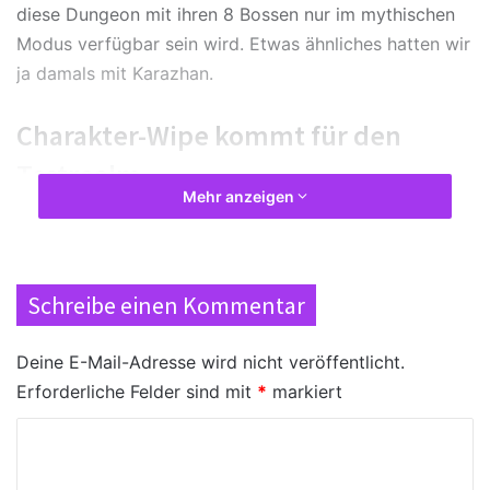
diese Dungeon mit ihren 8 Bossen nur im mythischen
Modus verfügbar sein wird. Etwas ähnliches hatten wir
ja damals mit Karazhan.
Charakter-Wipe kommt für den
Testrealm
Mehr anzeigen
Die Entwickler haben außerdem bekannt gegeben,
dass es in wenigen Wochen einen kompletten
Charakter-Wipe geben wird. Anschließend wird es
Schreibe einen Kommentar
neue Charakterkopien geben und die Spieler können
den „finalen“ Stand von Patch 8.2 auf dem Testrealm
Deine E-Mail-Adresse wird nicht veröffentlicht.
spielen.
Erforderliche Felder sind mit
*
markiert
Wir werden uns natürlich in den nächsten Tagen auch
K
intensiv mit dem öffentlichen Testrealm beschäftigen
o
und die ersten Quests auf Nazjatar erledigen. Weitere