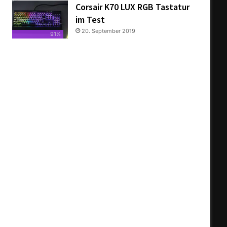
Corsair K70 LUX RGB Tastatur
im Test
20. September 2019
91%