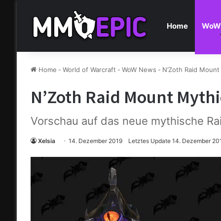
Home
WoW
Home
-
World of Warcraft
-
WoW News
-
N’Zoth Raid Mount 
N’Zoth Raid Mount Mythic
Vorschau auf das neue mythische Ra
Xelsia
14. Dezember 2019
Letztes Update 14. Dezember 20