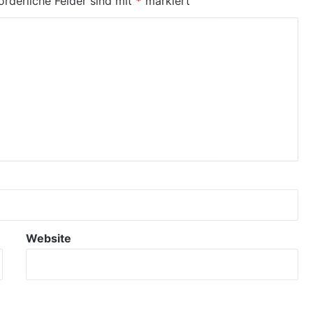
orderliche Felder sind mit
*
markiert
Website