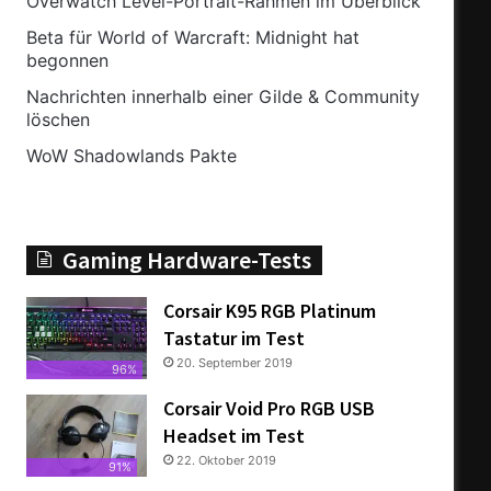
Overwatch Level-Portrait-Rahmen im Überblick
Beta für World of Warcraft: Midnight hat
begonnen
Nachrichten innerhalb einer Gilde & Community
löschen
WoW Shadowlands Pakte
Gaming Hardware-Tests
Corsair K95 RGB Platinum
Tastatur im Test
20. September 2019
96%
Corsair Void Pro RGB USB
Headset im Test
22. Oktober 2019
91%