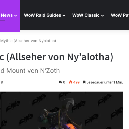
 News
WoW Raid Guides
WoW Classic
WoW Pat
Mythic (Allseher von Ny’alotha)
 (Allseher von Ny’alotha)
id Mount von N‘Zoth
19
0
499
Lesedauer unter 1 Min.