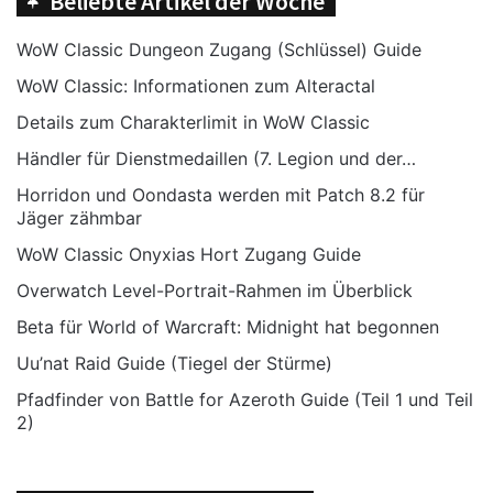
Beliebte Artikel der Woche
Angriff der Mogu /
Mantis / Amathet /
375 Echos
WoW Classic Dungeon Zugang (Schlüssel) Guide
Aqir
WoW Classic: Informationen zum Alteractal
Angriff des
Details zum Charakterlimit in WoW Classic
Schwarzen
625 Echos
Händler für Dienstmedaillen (7. Legion und der…
Imperiums
Horridon und Oondasta werden mit Patch 8.2 für
750 Echos (250 für den
Jäger zähmbar
Verstörende
Endboss sowie 125 für jede
WoW Classic Onyxias Hort Zugang Guide
Visionen
Zone)
Overwatch Level-Portrait-Rahmen im Überblick
PvP-Content
Beta für World of Warcraft: Midnight hat begonnen
Sieg eines
Uu’nat Raid Guide (Tiegel der Stürme)
50-125 Echos (erhöht sich
gewerteten
Pfadfinder von Battle for Azeroth Guide (Teil 1 und Teil
mit dem Rang)
Arenakampfes
2)
Sieg eines