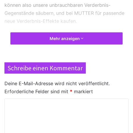
können also unsere unbrauchbaren Verderbnis-
Gegenstände säubern, und bei MUTTER für passende
neue Verderbnis-Effekte kaufen.
Wir möchten Euch in diesem Artikel eine kleine
Mehr anzeigen
Übersicht über die Herkunft für die
Echos von
Ny’alotha
im Spiel geben, und zeigen, durch welche
Aktivität ihr wie viele Echos erhalten könnt. Man
Schreibe einen Kommentar
könnte also von einem kleinen Echos von Ny’alotha
Farmguide sprechen.
Deine E-Mail-Adresse wird nicht veröffentlicht.
Erforderliche Felder sind mit
*
markiert
Herkunft für Echos von
K
Ny’alotha
o
m
Mythic+ Dungeons
m