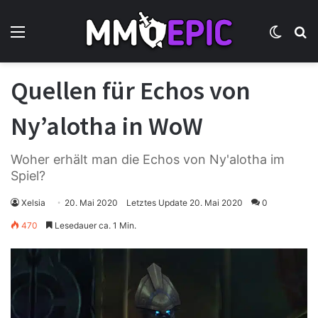
Menü
Skin u
S
Quellen für Echos von
Ny’alotha in WoW
Woher erhält man die Echos von Ny'alotha im
Spiel?
Xelsia
20. Mai 2020
Letztes Update 20. Mai 2020
0
470
Lesedauer ca. 1 Min.